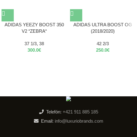
ADIDAS YEEZY BOOST 350
ADIDAS ULTRA BOOST OG
V2 “ZEBRA“
(2018/2020)
37 1/3, 38
42 2/3
300.0
€
250.0
€
Telefón:
+421 911 885 185
Email:
info@luxuriobrands.com