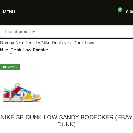
0
MENU
0.0
Domov
Nike Tenisky
Nike Dunk
Nike Dunk Low
Nike Dunk Low Pánske
Klikni pre zväčšenie
NOVINKA
NIKE SB DUNK LOW SANDY BODECKER (EBAY
DUNK)