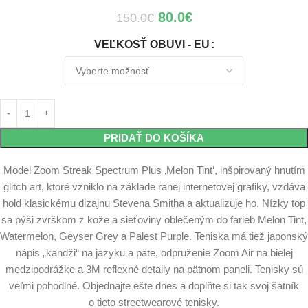
80.0
€
150.0
€
VEĽKOSŤ OBUVI - EU
PRIDAŤ DO KOŠÍKA
Model Zoom Streak Spectrum Plus ‚Melon Tint‘, inšpirovaný hnutím
glitch art, ktoré vzniklo na základe ranej internetovej grafiky, vzdáva
hold klasickému dizajnu Stevena Smitha a aktualizuje ho. Nízky top
sa pýši zvrškom z kože a sieťoviny oblečeným do farieb Melon Tint,
Watermelon, Geyser Grey a Palest Purple. Teniska má tiež japonský
nápis „kandži“ na jazyku a päte, odpruženie Zoom Air na bielej
medzipodrážke a 3M reflexné detaily na pätnom paneli. Tenisky sú
veľmi pohodlné. Objednajte ešte dnes a doplňte si tak svoj šatník
o tieto streetwearové tenisky.