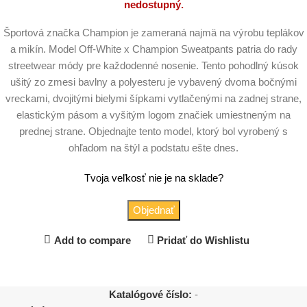
nedostupný.
Športová značka Champion je zameraná najmä na výrobu teplákov
a mikín. Model Off-White x Champion Sweatpants patria do rady
streetwear módy pre každodenné nosenie. Tento pohodlný kúsok
ušitý zo zmesi bavlny a polyesteru je vybavený dvoma bočnými
vreckami, dvojitými bielymi šípkami vytlačenými na zadnej strane,
elastickým pásom a vyšitým logom značiek umiestneným na
prednej strane. Objednajte tento model, ktorý bol vyrobený s
ohľadom na štýl a podstatu ešte dnes.
Tvoja veľkosť nie je na sklade?
Objednať
Add to compare
Pridať do Wishlistu
Katalógové číslo:
-