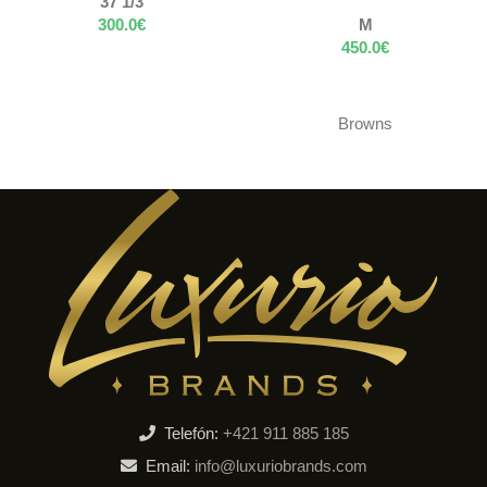
37 1/3
300.0
€
M
450.0
€
Browns
Telefón:
+421 911 885 185
Email:
info@luxuriobrands.com