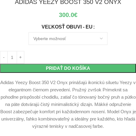
ADIDAS YEEZY BOOST 350 V2 ONYX
300.0
€
VEĽKOSŤ OBUVI - EU
PRIDAŤ DO KOŠÍKA
Adidas Yeezy Boost 350 V2 Onyx prinášajú ikonickú siluetu Yeezy v
elegantnom čiernom prevedení. Pružný zvršok Primeknit sa
pohodlne prispôsobí chodidlu, zatiaľ čo tónovaný bočný pruh a pútko
na päte dotvárajú čistý minimalistický dizajn. Mäkké odpruženie
Boost zabezpečuje komfort pri každodennom nosení. Model Onyx je
univerzálny, ľahko kombinovateľný a ideálny pre každého, kto hľadá
výrazné tenisky v nadčasovej farbe.