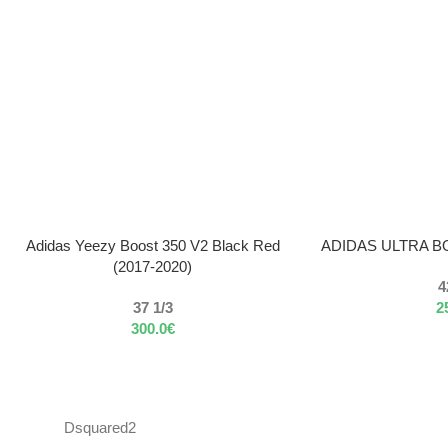
VÝBER MOŽNOSTÍ
VÝBER MOŽNOSTÍ
Adidas Yeezy Boost 350 V2 Black Red
ADIDAS ULTRA BO
(2017-2020)
4
37 1/3
2
300.0
€
Dsquared2