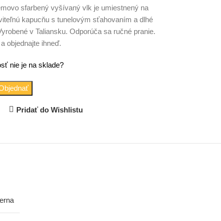
émovo sfarbený vyšívaný vlk je umiestnený na
aviteľnú kapucňu s tunelovým sťahovaním a dlhé
robené v Taliansku. Odporúča sa ručné pranie.
a objednajte ihneď.
sť nie je na sklade?
Objednať
Pridať do Wishlistu
erna