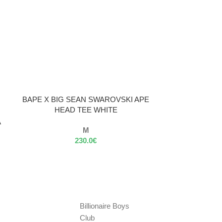
VÝBER MOŽNOSTÍ
VÝBER MOŽNOST
BAPE X BIG SEAN SWAROVSKI APE
BAPE X BIG
HEAD TEE WHITE
A
M
230.0
€
Billionaire Boys
Club