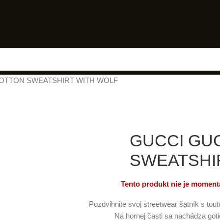
OTTON SWEATSHIRT WITH WOLF
GUCCI GU
SWEATSHI
Tento produkt nie je momentá
Pozdvihnite svoj streetwear šatník s tou
Na hornej časti sa nachádza got