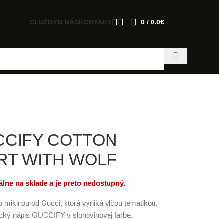
SLUŽBY
O NÁS
KONTAKT
0
/
0.0
€
CCIFY COTTON
RT WITH WOLF
lne na sklade a je preto nedostupný.
to mikinou od Gucci, ktorá vyniká vlčou tematikou.
ický nápis GUCCIFY v slonovinovej farbe.