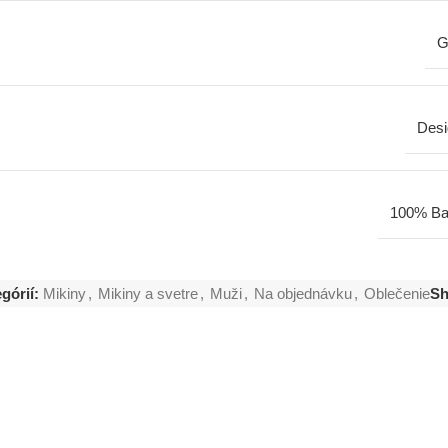
G
Desi
100% Ba
górií:
Mikiny
,
Mikiny a svetre
,
Muži
,
Na objednávku
,
Oblečenie
Sh