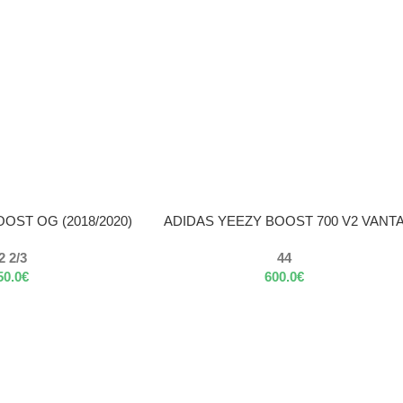
VÝBER MOŽNOSTÍ
OST OG (2018/2020)
ADIDAS YEEZY BOOST 700 V2 VANT
2 2/3
44
50.0
€
600.0
€