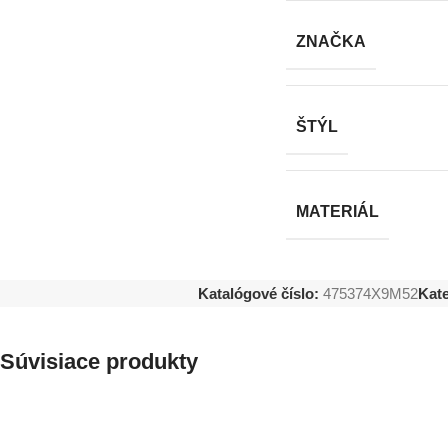
ZNAČKA
ŠTÝL
MATERIÁL
Katalógové číslo:
475374X9M52
Kate
Súvisiace produkty