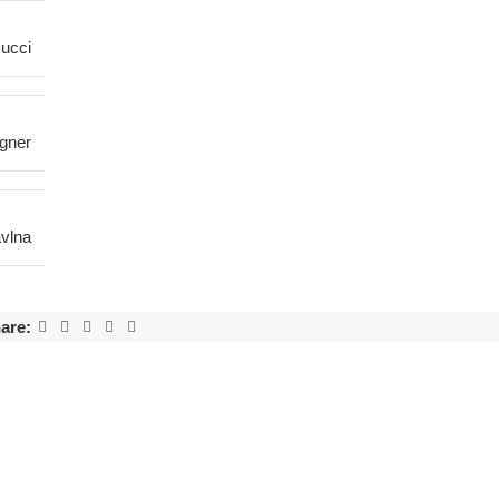
ucci
gner
vlna
are: