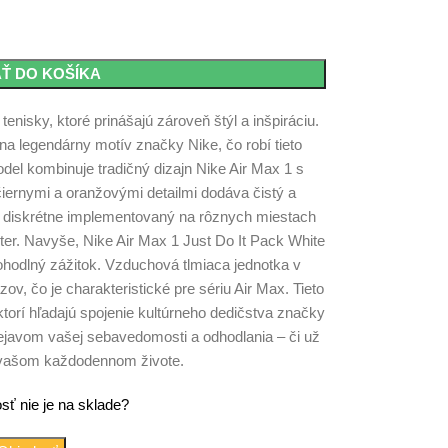
AŤ DO KOŠÍKA
enisky, ktoré prinášajú zároveň štýl a inšpiráciu.
na legendárny motív značky Nike, čo robí tieto
del kombinuje tradičný dizajn Nike Air Max 1 s
iernymi a oranžovými detailmi dodáva čistý a
 je diskrétne implementovaný na rôznych miestach
ter. Navyše, Nike Air Max 1 Just Do It Pack White
pohodlný zážitok. Vzduchová tlmiaca jednotka v
v, čo je charakteristické pre sériu Air Max. Tieto
torí hľadajú spojenie kultúrneho dedičstva značky
ejavom vašej sebavedomosti a odhodlania – či už
o vašom každodennom živote.
sť nie je na sklade?