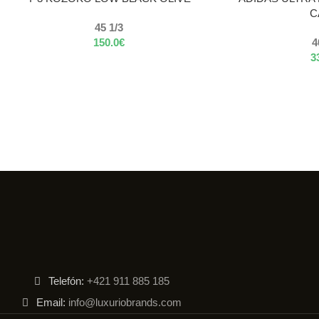
C
45 1/3
150.0
€
4
3
Telefón:
+421 911 885 185
Email:
info@luxuriobrands.com