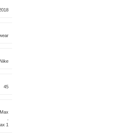
2018
wear
Nike
45
 Max
,
Max 1