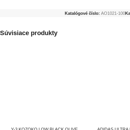
Katalógové číslo:
AO1021-100
Ka
Súvisiace produkty
VÝBER MOŽNOSTÍ
VÝBER MOŽNOSTÍ
Y-3 KOZOKO LOW BLACK OLIVE
ADIDAS ULTRA 