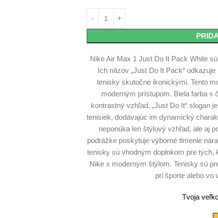
PRID
Nike Air Max 1 Just Do It Pack White sú t
Ich názov „Just Do It Pack“ odkazuje 
tenisky skutočne ikonickými. Tento mo
moderným prístupom. Biela farba s č
kontrastný vzhľad. „Just Do It“ slogan
tenisiek, dodávajúc im dynamický charak
neponúka len štýlový vzhľad, ale aj 
podrážke poskytuje výborné tlmenie nárazo
tenisky sú vhodným doplnkom pre tých, k
Nike s moderným štýlom. Tenisky sú pr
pri športe alebo v
Tvoja veľko