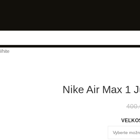
White
Nike Air Max 1 J
400.
VEĽKOS