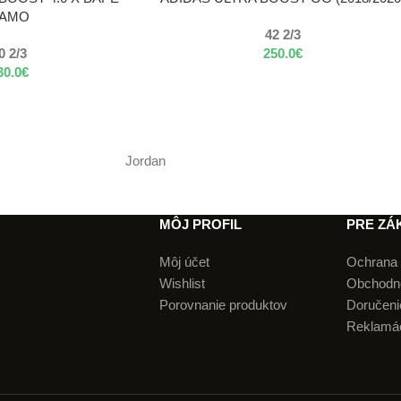
AMO
42 2/3
0 2/3
250.0
€
30.0
€
Jordan
MÔJ PROFIL
PRE ZÁ
Môj účet
Ochrana 
Wishlist
Obchodn
Porovnanie produktov
Doručenie
Reklamá