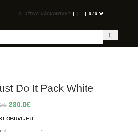
SLUŽBY
O NÁS
KONTAKT
0
/
0.0
€
ust Do It Pack White
280.0
€
0
€
Ť OBUVI - EU