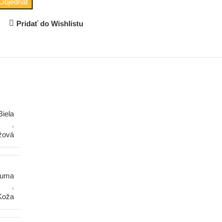
Objednať
Pridať do Wishlistu
Biela
,
žová
uma
,
Koža