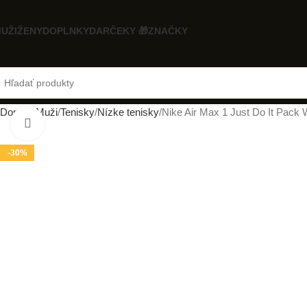
UŽI
ŽENY
DOPLNKY
DARČEKY 🎁
ZNAČKY
Domov
Muži
Tenisky
Nízke tenisky
Nike Air Max 1 Just Do It Pack 
Klikni pre zväčšenie
-30%