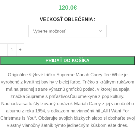
120.0
€
VEĽKOSŤ OBLEČENIA
PRIDAŤ DO KOŠÍKA
Originálne štýlové tričko Supreme Mariah Carey Tee White je
vyrobené z kvalitnej bavlny v bielej farbe. Tričko s krátkym rukávom
má na prednej strane výraznú grafickú potlač, v ktorej sa spája
značka Supreme s príťažlivosťou umelkyne z pop kultúry.
Nachádza sa tu štylizovaný obrázok Mariah Carey z jej vianočného
albumu z roku 1994, s odkazom na vianočný hit „All I Want For
Christmas Is You“. Obdarujte svojich blízkych alebo si obohaťte svoj
vlastný vianočný šatník týmto jedinečným kúskom ešte dnes.