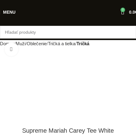
0
MENU
0.0
Domov
Muži
Oblečenie
Tričká a tielka
Tričká
Klikni pre zväčšenie
Supreme Mariah Carey Tee White